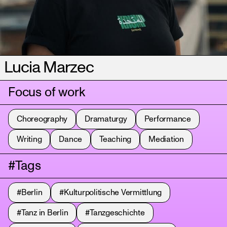
Lucia Marzec
Focus of work
Choreography
Dramaturgy
Performance
Writing
Dance
Teaching
Mediation
#Tags
#Berlin
#Kulturpolitische Vermittlung
#Tanz in Berlin
#Tanzgeschichte