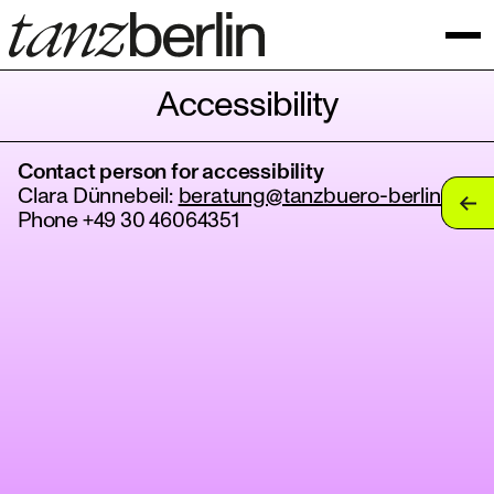
Accessibility
Contact person for accessibility
tan
Clara Dünnebeil:
beratung@tanzbuero-berlin.de
Phone +49 30 46064351
tan
tan
tan
tan
tan