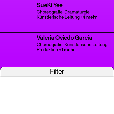
SueKi Yee
Choreografie, Dramaturgie,
Künstlerische Leitung
+4 mehr
Valeria Oviedo Garcia
Choreografie, Künstlerische Leitung,
Produktion
+1 mehr
Filter
Ein Projekt des Tanzbüro
impressum
Berlin
datenschutz
barrierefreiheit
tanzberlin ist ein Modul von „Perspektive Tanz" (2021–2023) und „Empowering Dance" (2023–2026), beides Projekte des