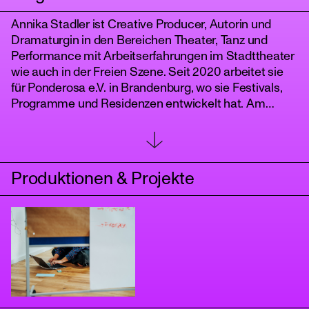
Annika Stadler ist Creative Producer, Autorin und
Dramaturgin in den Bereichen Theater, Tanz und
Performance mit Arbeitserfahrungen im Stadttheater
wie auch in der Freien Szene. Seit 2020 arbeitet sie
für Ponderosa e.V. in Brandenburg, wo sie Festivals,
Programme und Residenzen entwickelt hat. Am
liebsten forscht sie an interdisziplinären Utopien an
der Schnittstelle zwischen partizipativen
Veranstaltungen und Zeitgenössischer Kunst, in der
tanz
Beziehungen in der Flüchtigkeit des performativen
Produktionen & Projekte
Moments geschehen können.