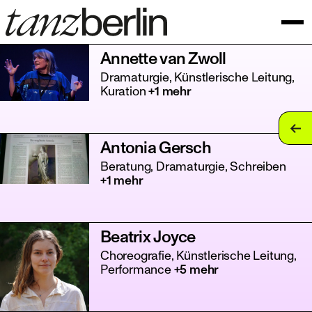
Annette van Zwoll
Dramaturgie, Künstlerische Leitung,
Kuration
+1 mehr
tan
Antonia Gersch
tan
Beratung, Dramaturgie, Schreiben
+1 mehr
tan
tan
Beatrix Joyce
tan
Choreografie, Künstlerische Leitung,
Performance
+5 mehr
tan