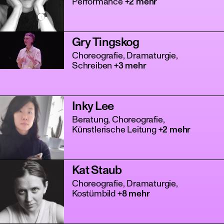
Performance
+2 mehr
Gry Tingskog
Choreografie, Dramaturgie,
Schreiben
+3 mehr
Inky Lee
tanz
Beratung, Choreografie,
Künstlerische Leitung
+2 mehr
Kat Staub
Choreografie, Dramaturgie,
Kostümbild
+8 mehr