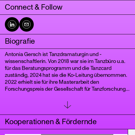
Connect & Follow
Biografie
Antonia Gersch ist Tanzdramaturgin und -
wissenschaftlerin. Von 2018 war sie im Tanzbüro u.a.
für das Beratungsprogramm und die Tanzcard
tanz
zuständig, 2024 hat sie die Ko-Leitung übernommen.
2022 erhielt sie für ihre Masterarbeit den
Forschungspreis der Gesellschaft für Tanzforschung.
Ihre enge Zusammenarbeit mit dem Choreografen
Lukas Malkowski war Teil ihres DIS-TANZ-SOLO-
Projekts Dramaturgien der Zukunft. 2023 erhielt sie
die Rechercheförderung des Goethe Instituts für den
Kooperationen & Fördernde
Aufbau künftiger Kollaborationen zwischen Berlin und
Toronto. In ihrer dramaturgischen Arbeit verknüpft sie