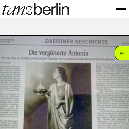
tan
tan
tan
tan
tan
tan