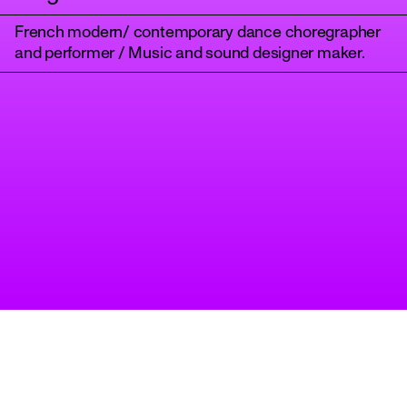
French modern/ contemporary dance choregrapher
and performer / Music and sound designer maker.
tanz
Ein Projekt des Tanzbüro
impressum
Berlin
datenschutz