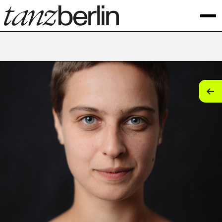
tan
tan
tan
tan
tan
tan