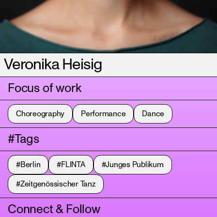
Veronika Heisig
Focus of work
Choreography
Performance
Dance
#Tags
#Berlin
#FLINTA
#Junges Publikum
#Zeitgenössischer Tanz
Connect & Follow