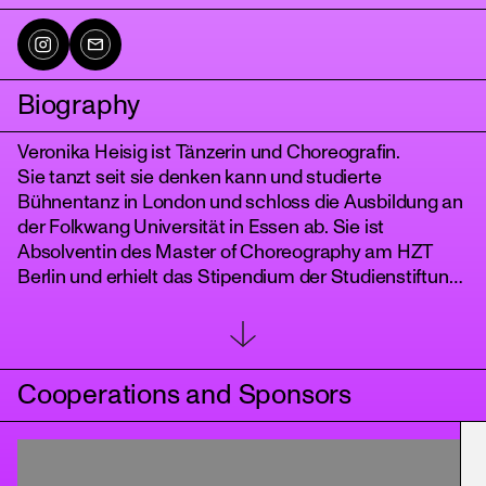
Biography
Veronika Heisig ist Tänzerin und Choreografin.
Sie tanzt seit sie denken kann und studierte
Bühnentanz in London und schloss die Ausbildung an
der Folkwang Universität in Essen ab. Sie ist
Absolventin des Master of Choreography am HZT
tanz
Berlin und erhielt das Stipendium der Studienstiftung
des deutschen Volkes.
Im Rahmen einer Residenz der Tanzrecherche NRW
auf PACT Zollverein beschäftigte sie sich mit Wut und
entwickelte ein installatives Performance Format, das
Cooperations and Sponsors
auf dem Festival TanzNRW gezeigt wurde.
Mit ihrem Duoprojekt Heiner&Lindsig erhielt sie
zusammen mit Manuel Lindner das WestOff
Koproduktionsstipendium am Theater im Ballsaal