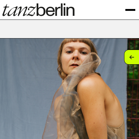
tan
tan
tan
tan
tan
tan