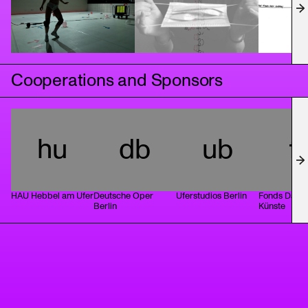
Cooperations and Sponsors
hu
db
ub
f
HAU Hebbel am Ufer
Deutsche Oper
Uferstudios Berlin
Fonds Darst
Berlin
Künste