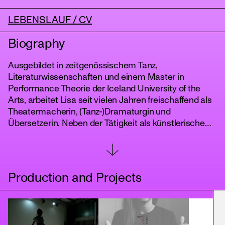
LEBENSLAUF / CV
Biography
Ausgebildet in zeitgenössischem Tanz,
Literaturwissenschaften und einem Master in
Performance Theorie der Iceland University of the
Arts, arbeitet Lisa seit vielen Jahren freischaffend als
Theatermacherin, (Tanz-)Dramaturgin und
tanz
Übersetzerin. Neben der Tätigkeit als künstlerische
Mitarbeiterin für Rimini Protokoll seit 2017 und der
dramaturgischen Begleitung der Arbeiten von
Choreografin Katrina Elizabeth Bastian widmet sie
sich ihrer eigenen künstlerischen Recherche zu
Production and Projects
Themen der Tanzvermittlung und Scoring Prozessen,
ua. gefördert durch die Rechercheförderung vom
Fonds Darstellende Künste 2023.