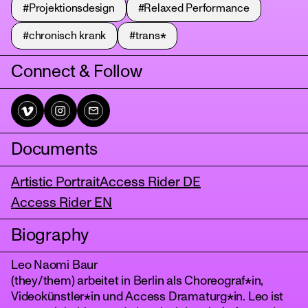
#Projektionsdesign
#Relaxed Performance
#chronisch krank
#trans*
Connect & Follow
Documents
tanz
Artistic Portrait
Access Rider DE
Access Rider EN
Biography
Leo Naomi Baur
(they/them) arbeitet in Berlin als Choreograf*in,
Videokünstler*in und Access Dramaturg*in. Leo ist