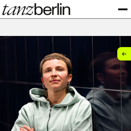
tan
tan
tan
tan
tan
tan