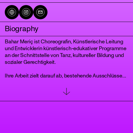
Biography
Bahar Meriç ist Choreografin, Künstlerische Leitung
und Entwicklerin künstlerisch-edukativer Programme
an der Schnittstelle von Tanz, kultureller Bildung und
sozialer Gerechtigkeit.
tanz
Ihre Arbeit zielt darauf ab, bestehende Ausschlüsse
im Kulturbereich sichtbar zu machen und konkrete
Zugänge zu künstlerischen Räumen zu schaffen.
Sie konzipiert und leitet Programme, die künstlerische
Praxis mit langfristiger Bildungsarbeit verbinden. Der
Schwerpunkt ihrer Arbeit liegt in den Themenfeldern
Identität und Diversität. Ihre Arbeitsweise ist
partizipativ.