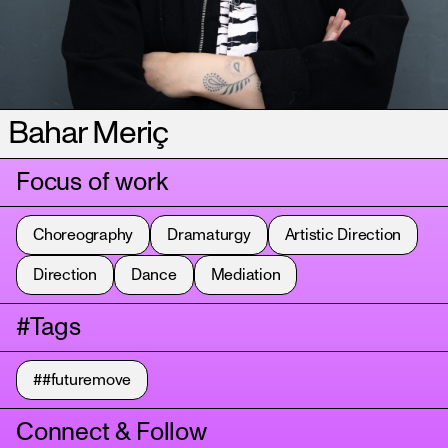
Bahar Meriç
Focus of work
Choreography
Dramaturgy
Artistic Direction
Direction
Dance
Mediation
#Tags
##futuremove
Connect & Follow