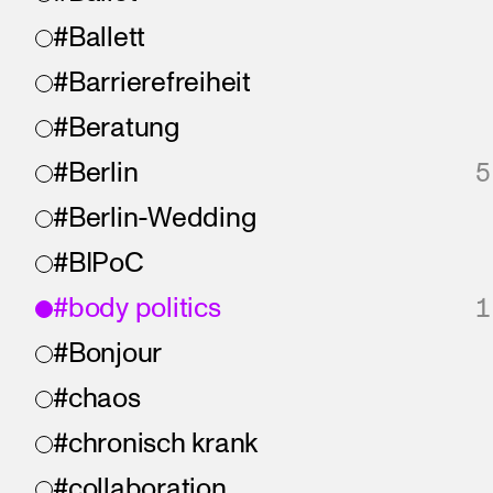
#Ballett
#Barrierefreiheit
#Beratung
#Berlin
5
#Berlin-Wedding
#BIPoC
#body politics
1
#Bonjour
#chaos
#chronisch krank
#collaboration