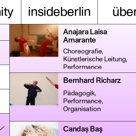
ty
insideberlin
über
Anajara Laisa
Amarante
Choreografie,
Künstlerische Leitung,
Performance
Bernhard Richarz
Pädagogik,
Performance,
Organisation
Candaș Baş