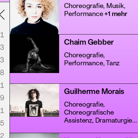
Choreografie, Musik,
Performance
+1 mehr
1
Chaim Gebber
3
Choreografie,
3
Performance, Tanz
8
1
Guilherme Morais
9
Choreografie,
1
Choreografische
Assistenz, Dramaturgie
5
+2 mehr
2