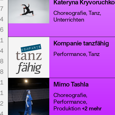
Kateryna Kryvoruchko
7
Choreografie, Tanz,
4
Unterrichten
6
1
Kompanie tanzfähig
4
Performance, Tanz
8
8
1
Mimo Tashla
1
Choreografie,
Performance,
2
Produktion
+2 mehr
4