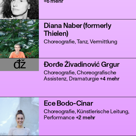
+6 mehr
Diana Naber (formerly
Thielen)
Choreografie, Tanz, Vermittlung
đž
Đorđe Živadinović Grgur
tanz
Choreografie, Choreografische
Assistenz, Dramaturgie
+4 mehr
Ece Bodo-Cinar
Choreografie, Künstlerische Leitung,
Performance
+2 mehr