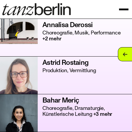
Annalisa Derossi
Choreografie, Musik, Performance
+2 mehr
tan
Astrid Rostaing
tan
Produktion, Vermittlung
tan
tan
Bahar Meriç
tan
Choreografie, Dramaturgie,
Künstlerische Leitung
+3 mehr
tan