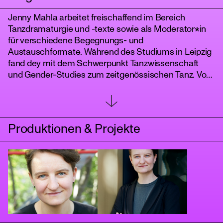
Jenny Mahla arbeitet freischaffend im Bereich
Tanzdramaturgie und -texte sowie als Moderator*in
für verschiedene Begegnungs- und
Austauschformate. Während des Studiums in Leipzig
fand dey mit dem Schwerpunkt Tanzwissenschaft
und Gender-Studies zum zeitgenössischen Tanz. Von
2018 bis 2021 arbeitet dey als Dramaturg*in des
Dance Theatre Heidelberg. Seit 2021 ist Jenny in
Berlin und hat mit weiteren Tanzschaffenden das
tanz
Netzwerk „Tools for Friction“ in den Uferstudios
Produktionen & Projekte
gegründet. Neben deren tanzwissenschaftlichen
Masterstudium an der FU Berlin, arbeitet und forscht
dey im Bereich Queer Theory, Black Studies und
Critical Dance Studies.