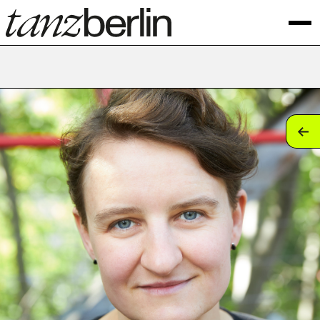
tan
tan
tan
tan
tan
tan