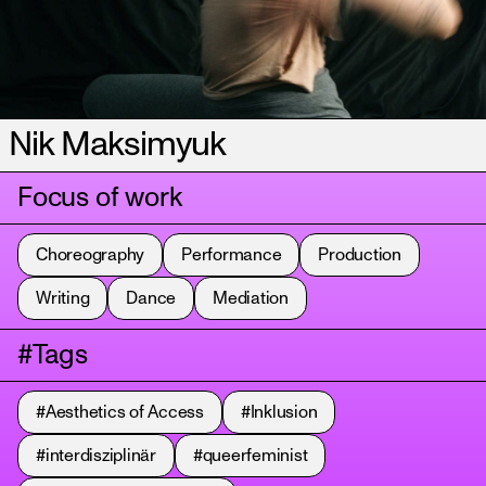
Nik Maksimyuk
Focus of work
Choreography
Performance
Production
Writing
Dance
Mediation
#Tags
#Aesthetics of Access
#Inklusion
#interdisziplinär
#queerfeminist