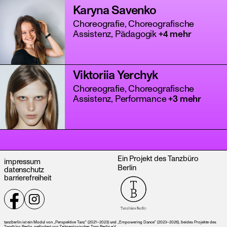
Karyna Savenko
Choreografie, Choreografische
Assistenz, Pädagogik
+4 mehr
Viktoriia Yerchyk
Choreografie, Choreografische
Assistenz, Performance
+3 mehr
Ein Projekt des Tanzbüro
impressum
Berlin
datenschutz
barrierefreiheit
tanzberlin ist ein Modul von „Perspektive Tanz" (2021–2023) und „Empowering Dance" (2023–2026), beides Projekte des