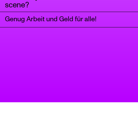
scene?
Genug Arbeit und Geld für alle!
A project of Tanzbüro Berlin
imprint
privacy
accessibility