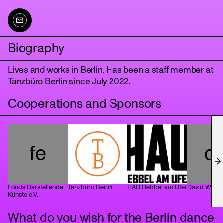
Biography
Lives and works in Berlin. Has been a staff member at
Tanzbüro Berlin since July 2022.
Cooperations and Sponsors
tanz
fe
d
Fonds Darstellende
Tanzbüro Berlin
HAU Hebbel am Ufer
David Wam
Künste e.V.
What do you wish for the Berlin dance