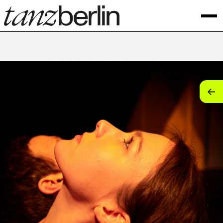
tan
tan
tan
tan
tan
tan