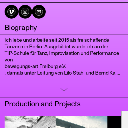
Biography
Ich lebe und arbeite seit 2015 als freischaffende
Tänzerin in Berlin. Ausgebildet wurde ich an der
TIP-Schule für Tanz, Improvisation und Performance
von
bewegungs-art Freiburg e.V.
tanz
, damals unter Leitung von Lilo Stahl und Bernd Ka.
Neben dem Tanzen praktizierte ich viele Jahre Kung-
Fu (Hannah- und Tao-Kung-Fu), was in meiner
Bewegungssprache teilweise noch durchscheint. Ich
habe einen unerschütterlichen Glauben an das
Production and Projects
Kollektiv als ideale Organisationsform und forsche
stetig mit meinen Kolleg:innen daran, wie man diese
nachhaltig gestalten kann. Mit meiner ersten eigenen
Gruppe, dem