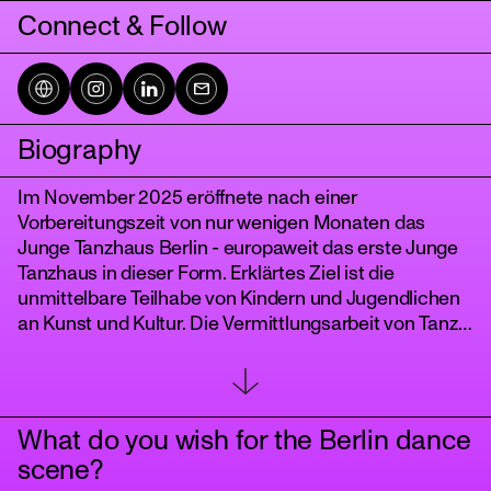
Connect & Follow
Biography
Im November 2025 eröffnete nach einer
Vorbereitungszeit von nur wenigen Monaten das
Junge Tanzhaus Berlin - europaweit das erste Junge
tanz
Tanzhaus in dieser Form. Erklärtes Ziel ist die
unmittelbare Teilhabe von Kindern und Jugendlichen
an Kunst und Kultur. Die Vermittlungsarbeit von Tanz
in Berliner Schulen gehört ebenso zu den
Kernkompetenzen wie die Entwicklung von
Tanzstücken für Kinder und Jugendliche, deren
direkte Beteiligung an Entstehungsprozessen von
What do you wish for the Berlin dance
Tanzprojekten und die Weiterbildung von
scene?
Tänzer*innen und Lehrer*innen.