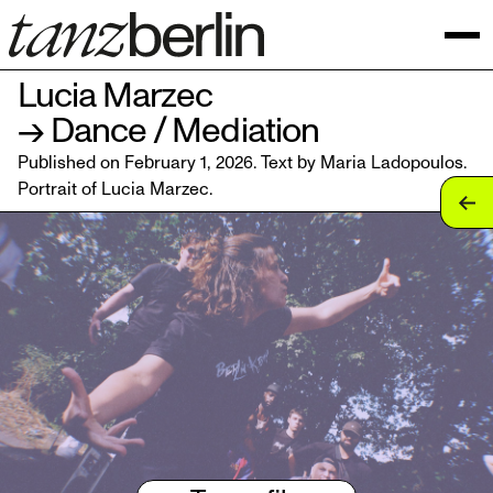
Lucia Marzec
→ Dance / Mediation
Published on February 1, 2026. Text by Maria Ladopoulos.
Portrait of
Lucia Marzec
.
tan
tan
tan
tan
tan
tan