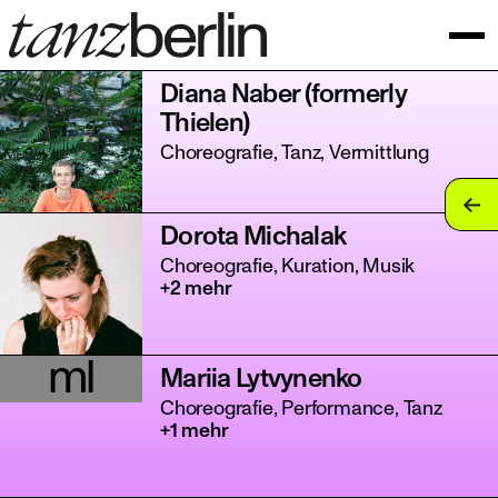
Diana Naber (formerly
Thielen)
Choreografie, Tanz, Vermittlung
tan
Dorota Michalak
tan
Choreografie, Kuration, Musik
+2 mehr
tan
tan
ml
Mariia Lytvynenko
tan
Choreografie, Performance, Tanz
+1 mehr
tan