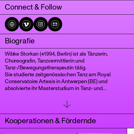
Connect & Follow
Biografie
Wibke Storkan (*1994, Berlin) ist als Tänzerin,
Choreografin, Tanzvermittlerin und
Tanz-/Bewegungstherapeutin tätig.
tanz
Sie studierte zeitgenössischen Tanz am Royal
Conservatoire Artesis in Antwerpen (BE) und
absolvierte ihr Masterstudium in Tanz- und
Bewegungstherapie in Heidelberg.
Wibke ist freiberuflich in zahlreichen Projekten tätig.
Sie kollaboriert teilweise bis heute u.a. mit Sasha
Waltz & Guests, Stefan Kaegi/Rimini Protokoll,
Kooperationen & Fördernde
Theater Strahl, Saskia Oidtmann, Yotam Peled, Lara
Kaiser, Florian Bilbao und Judith Sanchez Ruiz.