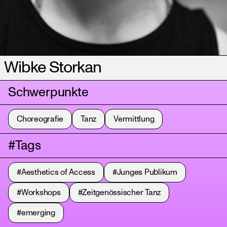
Wibke Storkan
Schwerpunkte
Choreografie
Tanz
Vermittlung
#Tags
#Aesthetics of Access
#Junges Publikum
#Workshops
#Zeitgenössischer Tanz
#emerging