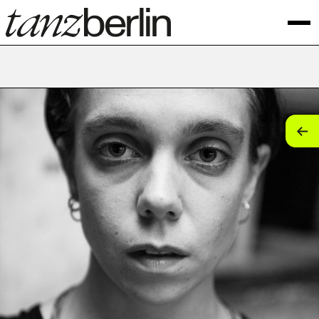
tan
tan
tan
tan
tan
tan