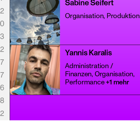
Sabine Seifert
2
Organisation, Produktion
0
3
2
Yannis Karalis
7
Administration /
Finanzen, Organisation,
7
Performance
+1 mehr
6
8
2
8
1