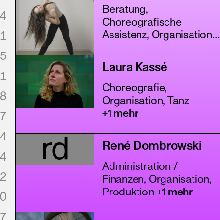
Beratung,
4
Choreografische
1
Assistenz, Organisation
+4 mehr
5
Laura Kassé
1
Choreografie,
8
Organisation, Tanz
+1 mehr
7
4
rd
René Dombrowski
4
Administration /
2
Finanzen, Organisation,
Produktion
+1 mehr
0
7