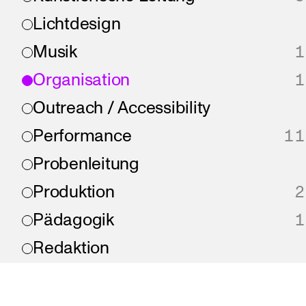
Lichtdesign
Musik
1
Organisation
1
Outreach / Accessibility
Performance
11
Probenleitung
Produktion
2
Pädagogik
1
Redaktion
Regie
Schreiben
2