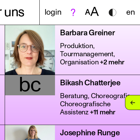
A
 uns
login
A
en
Barbara Greiner
Produktion,
Tourmanagement,
Organisation
+2 mehr
bc
Bikash Chatterjee
Beratung, Choreografie,
Choreografische
Assistenz
+11 mehr
Josephine Runge