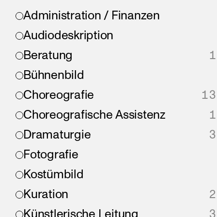
Administration / Finanzen
Audiodeskription
Beratung
1
Bühnenbild
Choreografie
13
Choreografische Assistenz
1
Dramaturgie
3
Fotografie
Kostümbild
Kuration
2
Künstlerische Leitung
3