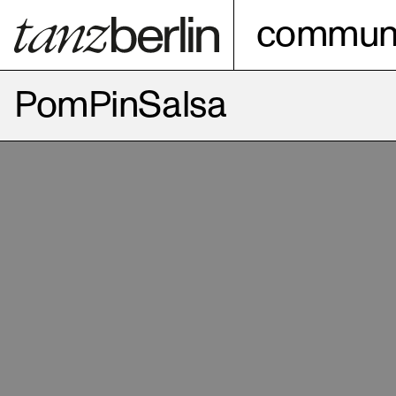
communi
PomPinSalsa