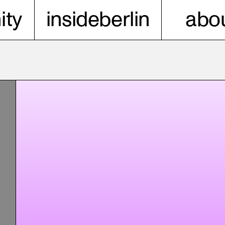
ty
insideberlin
abou