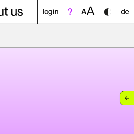
A
t us
login
A
de