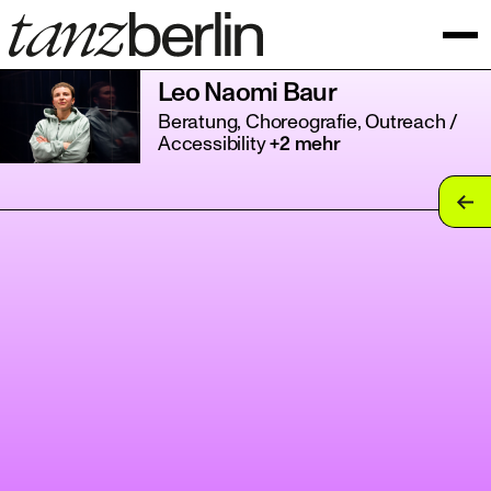
Leo Naomi Baur
Beratung, Choreografie, Outreach /
Accessibility
+2 mehr
tan
tan
tan
tan
tan
tan