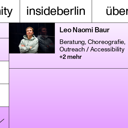
ty
insideberlin
über
Leo Naomi Baur
Beratung, Choreografie,
Outreach / Accessibility
+2 mehr