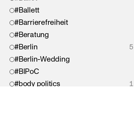
#Ballett
#Barrierefreiheit
#Beratung
#Berlin
5
#Berlin-Wedding
#BIPoC
#body politics
1
#Bonjour
#chaos
#chronisch krank
impressum
datenschutz
barrierefreiheit
Ei
#collaboration