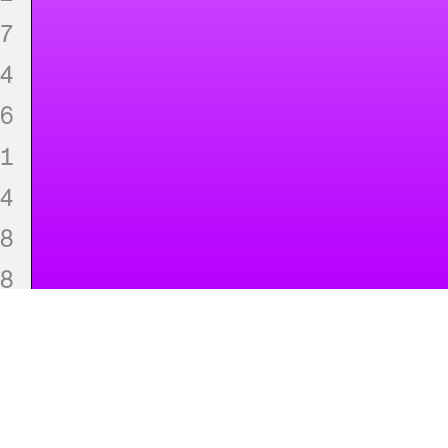
7
4
6
1
4
8
8
1
1
2
tanzberlin ist ein Modul von „Perspektive Tanz" (2021–202
und „Empowering Dance" (2023–2026), beides Projekte
n Projekt des Tanzbüro Berlin
des Tanzbüro Berlin, gefördert von Zeitgenössischer Tanz
Berlin e.V.
4