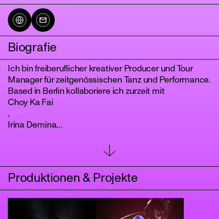
Biografie
Ich bin freiberuflicher kreativer Producer und Tour
Manager für zeitgenössischen Tanz und Performance.
Based in Berlin kollaboriere ich zurzeit mit
Choy Ka Fai
,
tanz
Irina Demina
,
Public in Private
und
neon lobster
Produktionen & Projekte
. Es gab Zusammenarbeiten mit Festivals wie
"Sidewalks" vom
Zoukak Theatre
in Beirut, "Potsdamer Tanztage" in der