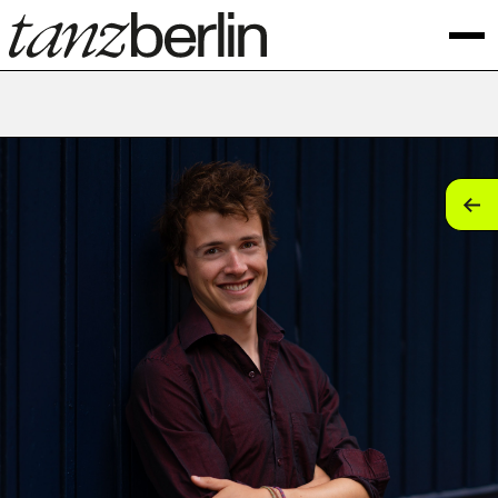
tan
tan
tan
tan
tan
tan