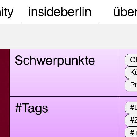
ty
insideberlin
über
Schwerpunkte
C
Kü
P
#Tags
#D
#
#i