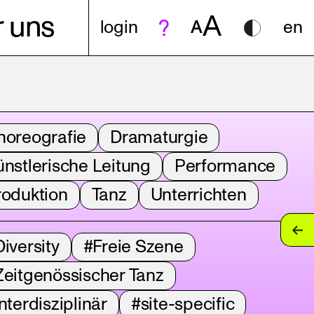
A
 uns
login
A
en
horeografie
Dramaturgie
nstlerische Leitung
Performance
roduktion
Tanz
Unterrichten
iversity
#Freie Szene
Zeitgenössischer Tanz
nterdisziplinär
#site-specific