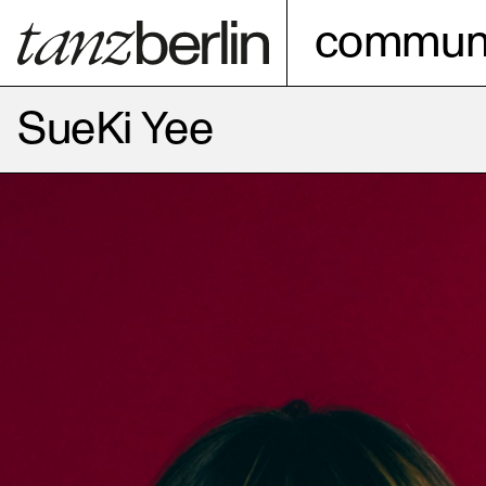
communi
SueKi Yee