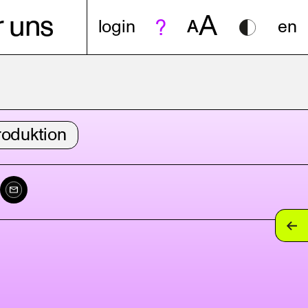
A
 uns
login
A
en
roduktion