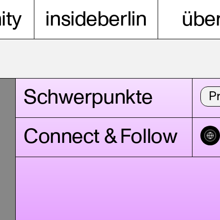
ty
insideberlin
über
Schwerpunkte
P
Connect & Follow