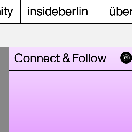
ty
insideberlin
über
Connect & Follow