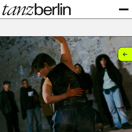
tan
tan
tan
tan
tan
tan