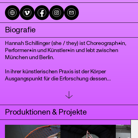
Biografie
Hannah Schillinger (she / they) ist Choreograph*in,
Performer*in und Künstler*in und lebt zwischen
München und Berlin.
In ihrer künstlerischen Praxis ist der Körper
tanz
Ausgangspunkt für die Erforschung dessen
Wahrnehmung, Ausdruck und Modulation von
Erfahrung und Vorstellungskraft durch Bewegung,
Stimme und Blick.
Produktionen & Projekte
Ihre Arbeiten beschäftigen sich kritisch mit
europäischem Kulturerbe. Sie befinden sich im Dialog
mit westlicher Moderne und Postmoderne, kritischem
Weißsein und queer lesbischem Feminismus. Ihre