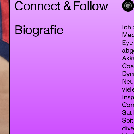
Connect & Follow
Biografie
Ich 
Medi
Eye
abg
Akkr
Coac
Dyn
Neu
viel
Insp
Com
Sat
Seit
dive