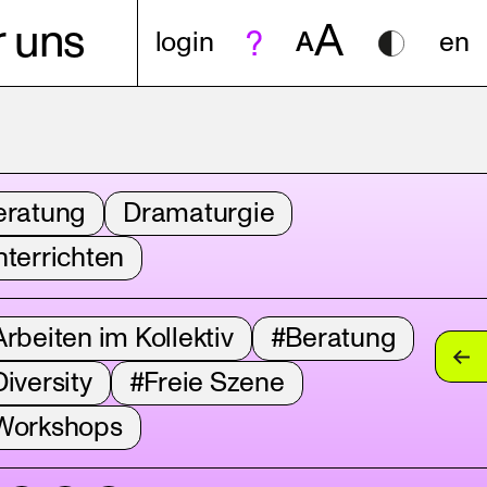
A
 uns
login
A
en
eratung
Dramaturgie
terrichten
rbeiten im Kollektiv
#Beratung
iversity
#Freie Szene
Workshops