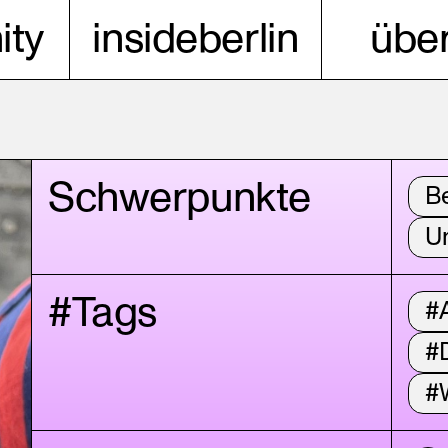
ty
insideberlin
über
Schwerpunkte
B
Un
#Tags
#A
#D
#