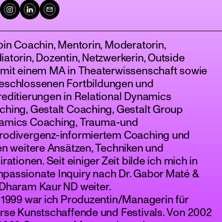
bin Coachin, Mentorin, Moderatorin,
atorin, Dozentin, Netzwerkerin, Outside
 mit einem MA in Theaterwissenschaft sowie
eschlossenen Fortbildungen und
editierungen in Relational Dynamics
hing, Gestalt Coaching, Gestalt Group
amics Coaching, Trauma-und
rodivergenz-informiertem Coaching und
en weitere Ansätzen, Techniken und
irationen. Seit einiger Zeit bilde ich mich in
passionate Inquiry nach Dr. Gabor Maté &
 Dharam Kaur ND weiter.
 1999 war ich Produzentin/Managerin für
rse Kunstschaffende und Festivals. Von 2002