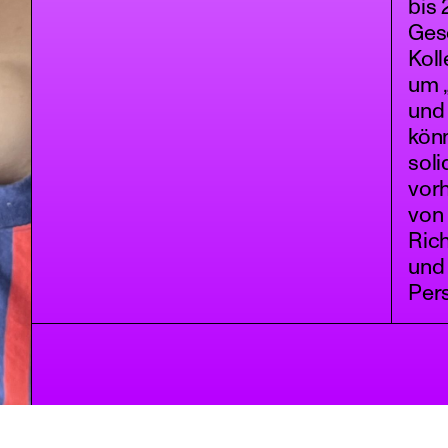
bis
Ges
Koll
um 
und 
kön
soli
vor
von 
Rich
und 
Pers