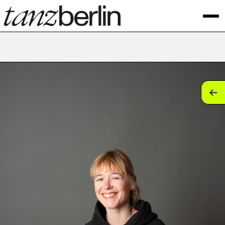
tan
tan
tan
tan
tan
tan