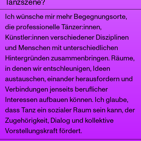
Tanzszene?
Horvath bei der UNITER Gala 2024 für die Beste
Regie nominiert wurde. Darüber hinaus schuf sie
Ich wünsche mir mehr Begegnungsorte,
Passion für die zeitgenössische Ballettcompagnie
Cisne Negro in São Paulo, das im Mai 2024 im SESC
die professionelle Tänzer:innen,
Consolação uraufgeführt wurde.
Künstler:innen verschiedener Disziplinen
Ihre ersten Tanzfilme, In Venus (2022) und Os, Ingen
(2021), wurden auf internationalen Filmfestivals
und Menschen mit unterschiedlichen
gezeigt, zuletzt beim St Kilda Film Festival in
Hintergründen zusammenbringen. Räume,
Melbourne.
Darüber hinaus wurde sie mit dem Ehrenstipendium
in denen wir entschleunigen, Ideen
des Peter, Ingrid og Ralph Hernøes Fond
austauschen, einander herausfordern und
ausgezeichnet, als Anerkennung ihrer Arbeit als
Verbindungen jenseits beruflicher
Tanzkünstlerin.
Interessen aufbauen können. Ich glaube,
dass Tanz ein sozialer Raum sein kann, der
Zugehörigkeit, Dialog und kollektive
Vorstellungskraft fördert.