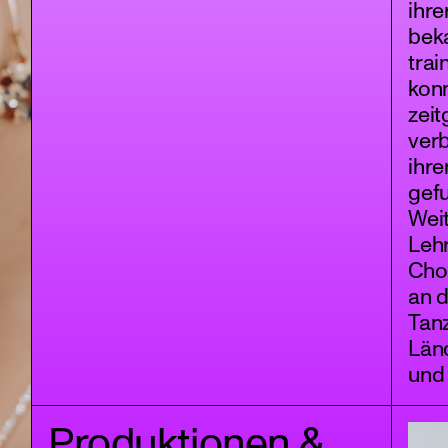
ihre
bek
tra
konn
zei
ver
ihre
gef
Weit
Leh
Cho
an d
Tan
Län
und 
Produktionen &