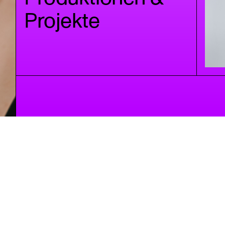
Projekte
tanzberlin ist ein Modul von „Perspektive Tanz" (2021–202
und „Empowering Dance" (2023–2026), beides Projekte
n Projekt des Tanzbüro Berlin
des Tanzbüro Berlin, gefördert von Zeitgenössischer Tanz
Berlin e.V.