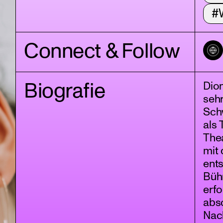
#
Connect & Follow
Biografie
Dion
sehr
Schw
als 
Thea
mit 
ents
Büh
erfo
abso
Nach