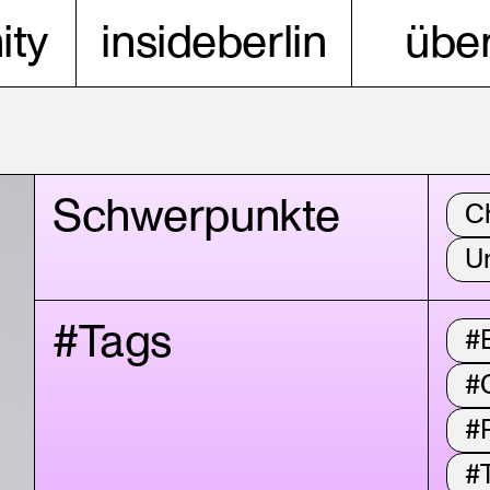
ty
insideberlin
über
Schwerpunkte
C
Un
#Tags
#B
#
#P
#T