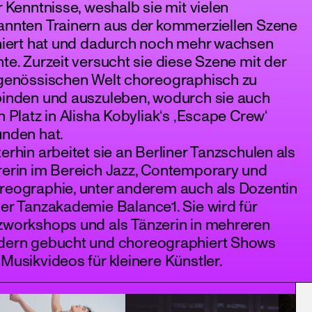
r Kenntnisse, weshalb sie mit vielen
annten Trainern aus der kommerziellen Szene
iniert hat und dadurch noch mehr wachsen
te. Zurzeit versucht sie diese Szene mit der
tgenössischen Welt choreographisch zu
binden und auszuleben, wodurch sie auch
n Platz in Alisha Kobyliak‘s ‚Escape Crew‘
unden hat.
erhin arbeitet sie an Berliner Tanzschulen als
rerin im Bereich Jazz, Contemporary und
reographie, unter anderem auch als Dozentin
er Tanzakademie Balance1. Sie wird für
zworkshops und als Tänzerin in mehreren
dern gebucht und choreographiert Shows
Musikvideos für kleinere Künstler.