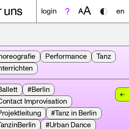
A
 uns
login
A
en
horeografie
Performance
Tanz
terrichten
allett
#Berlin
Contact Improvisation
rojektleitung
#Tanz in Berlin
anzinBerlin
#Urban Dance