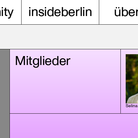
ty
insideberlin
über
Mitglieder
Selina