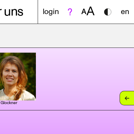
A
 uns
login
A
en
 Glockner