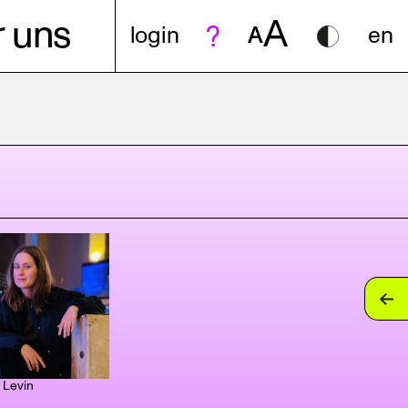
A
 uns
login
A
en
 Levin