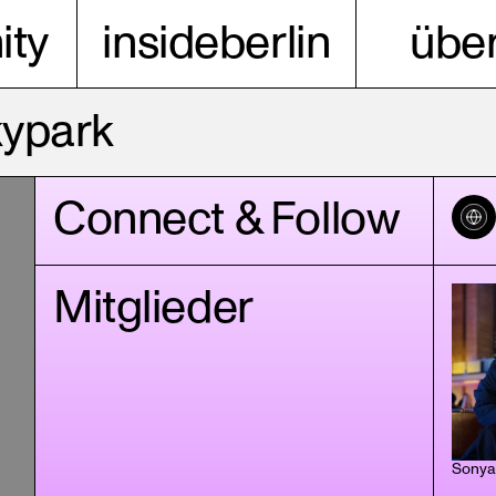
ty
insideberlin
über
kypark
Connect & Follow
Mitglieder
Sonya