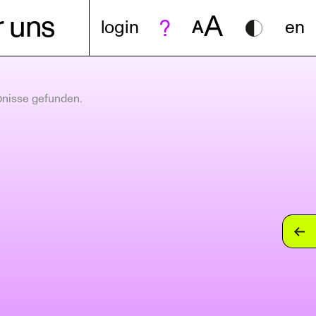
A
 uns
login
A
en
bnisse gefunden.