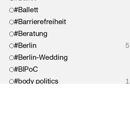
#Ballett
#Barrierefreiheit
#Beratung
#Berlin
5
#Berlin-Wedding
#BIPoC
#body politics
1
#Bonjour
#chaos
#chronisch krank
impressum
datenschutz
barrierefreiheit
Ei
#collaboration