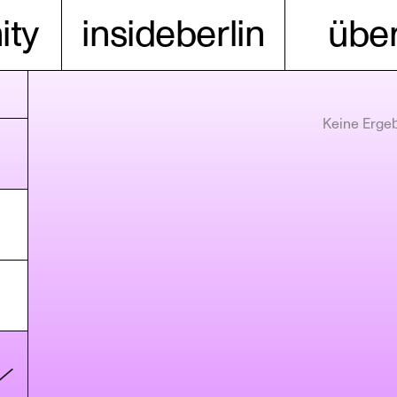
ty
insideberlin
über
Keine Erge