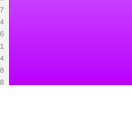
7
4
6
1
4
8
8
1
1
2
tanzberlin ist ein Modul von „Perspektive Tanz" (2021–202
und „Empowering Dance" (2023–2026), beides Projekte
n Projekt des Tanzbüro Berlin
des Tanzbüro Berlin, gefördert von Zeitgenössischer Tanz
Berlin e.V.
4