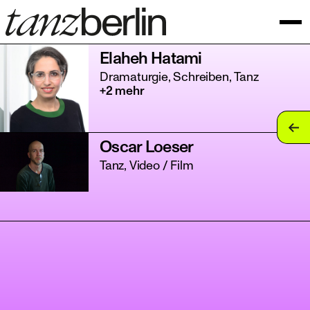
Elaheh Hatami
Dramaturgie, Schreiben, Tanz
+2 mehr
tan
Oscar Loeser
tan
Tanz, Video / Film
tan
tan
tan
tan