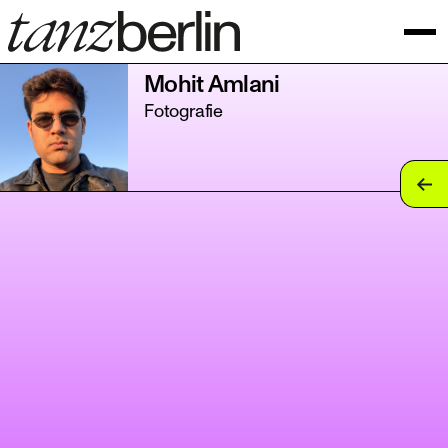
Mohit Amlani
Fotografie
tan
tan
tan
tan
tan
tan