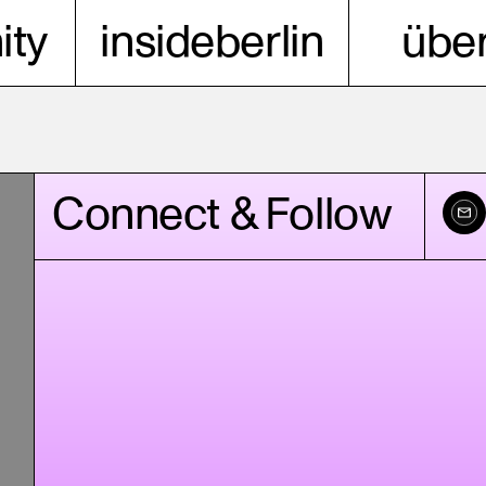
ty
insideberlin
über
Connect & Follow