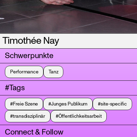
Timothée Nay
Schwerpunkte
Performance
Tanz
#Tags
#Freie Szene
#Junges Publikum
#site-specific
#transdisziplinär
#Öffentlichkeitsarbeit
Connect & Follow