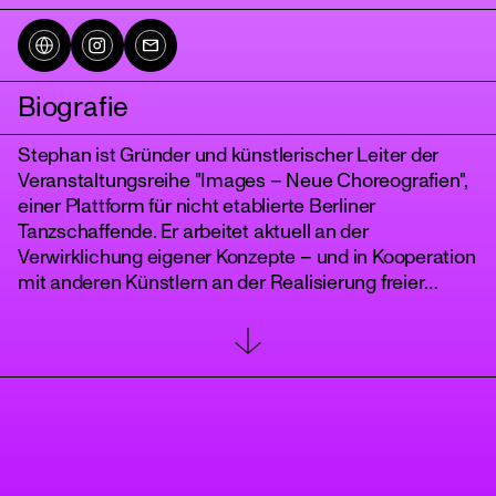
Biografie
Stephan ist Gründer und künstlerischer Leiter der
Veranstaltungsreihe "Images – Neue Choreografien",
einer Plattform für nicht etablierte Berliner
Tanzschaffende. Er arbeitet aktuell an der
Verwirklichung eigener Konzepte – und in Kooperation
tanz
mit anderen Künstlern an der Realisierung freier
Projekte. Seine choreografische Sprache ist stilistisch
geprägt vom neoklassischen Ballett und beeinflusst
durch den zeitgenössischen Tanz. Stephans Arbeit
kreist um den Reichtum und die Differenziertheit der
Körperlichkeit. Fundamental ist für Ihn die
Beschäftigung mit Zeitregie. Derzeit konzentriert er
sich auf vertiefende Recherche und die
Weiterentwicklung seiner choreografischen Praxis.