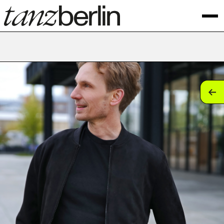
tan
tan
tan
tan
tan
tan