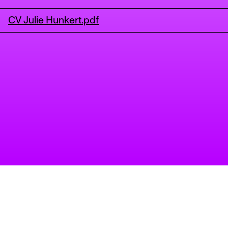
CV Julie Hunkert.pdf
tanz
Ein Projekt des Tanzbüro
impressum
Berlin
datenschutz
barrierefreiheit