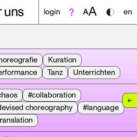
A
 uns
login
A
en
horeografie
Kuration
erformance
Tanz
Unterrichten
chaos
#collaboration
devised choreography
#language
ranslation