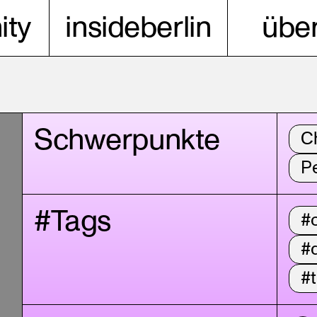
ty
insideberlin
über
Schwerpunkte
C
P
#Tags
#
#
#t