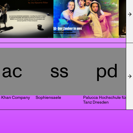
ac
ss
pd
 Khan Company
Sophiensaele
Palucca Hochschule für
F
Tanz Dresden
B