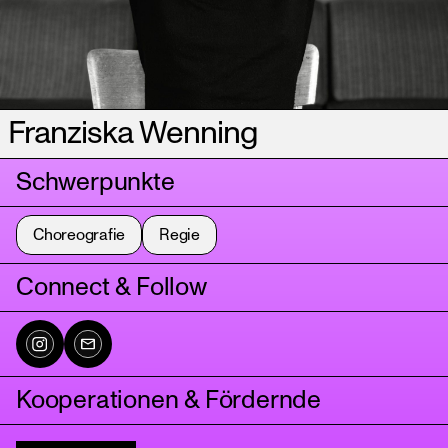
Franziska Wenning
Schwerpunkte
Choreografie
Regie
Connect & Follow
Kooperationen & Fördernde