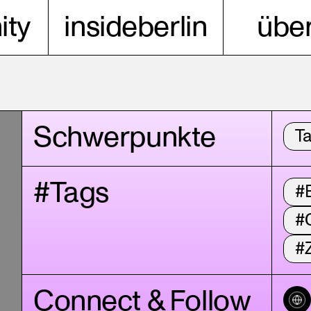
ty
insideberlin
über
Schwerpunkte
T
#Tags
#B
#
#
Connect & Follow