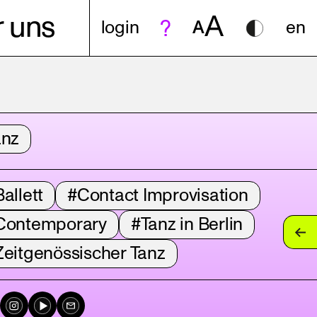
A
 uns
login
A
en
anz
allett
#Contact Improvisation
Contemporary
#Tanz in Berlin
Zeitgenössischer Tanz