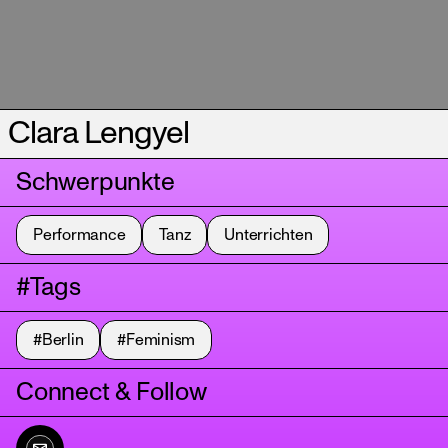
Clara Lengyel
Schwerpunkte
Performance
Tanz
Unterrichten
#Tags
#Berlin
#Feminism
Connect & Follow