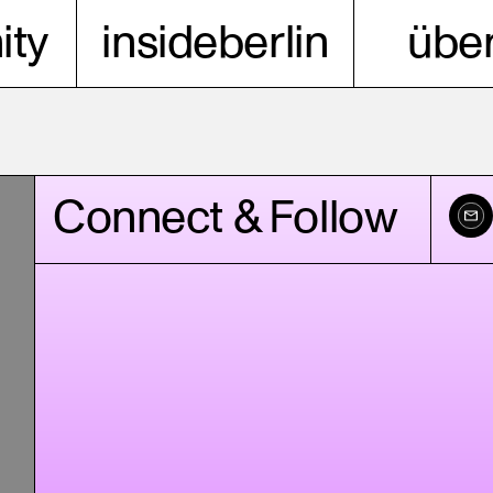
ty
insideberlin
über
Connect & Follow